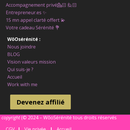
Accompagnement privé
💁🏻 🙋🏻
Entrepreneur.es ✨
15 mn appel clarté offert
💫
Votre cadeau Sérénité
💐
WôOsérénité :
Nous joindre
BLOG
Vision valeurs mission
Qui suis-je ?
Accueil
Work with me
Devenez affilié
copyright
(©
2024 – WôoSérénité tous droits réservés
CGV
❙
Vie privée
❙
Accueil