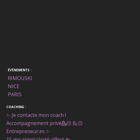
ÉVÉNEMENTS :
RIMOUSKI
NICE
PARIS
COACHING :
✨ Je contacte mon coach !
Accompagnement privé
💁🏻 🙋🏻
Entrepreneur.es ✨
15 mn appel clarté offert
💫