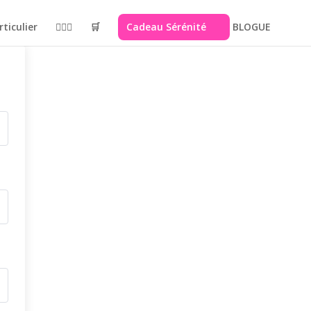
rticulier
🙋🏻‍♀️
🛒
Cadeau Sérénité
BLOGUE