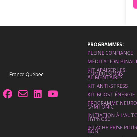
PROGRAMMES :
PLEINE CONFIANCE
MÉDITATION BINAU
KIT APAISER LES
COMPULSIONS
France Québec
ALIMENTAIRES
KIT ANTI-STRESS
KIT BOOST ÉNERGIE
PROGRAMME NEURO
GYMTONIC
INITIATION À L’AUT
HYPNOSE
JE LÂCHE PRISE POUR
BON !