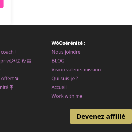
WôOsérénité :
coach !
Nous joindre
privé
💁🏻 🙋🏻
BLOG
✨
Vision valeurs mission
 offert
💫
Qui suis-je ?
nité
💐
Accueil
Work with me
Devenez affilié