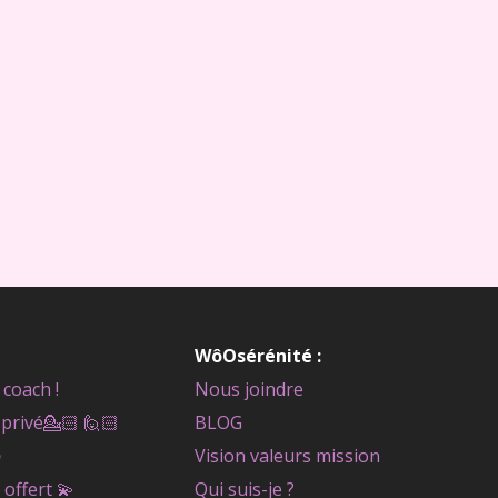
WôOsérénité :
coach !
Nous joindre
privé
💁🏻 🙋🏻
BLOG
✨
Vision valeurs mission
 offert
💫
Qui suis-je ?