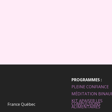
PROGRAMMES :
PLEINE CONFIANCE
MÉDITATION BINAU
KIT APAISER LES
COMPULSIONS
France Québec
ALIMENTAIRES