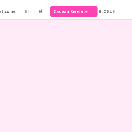
rticulier
🙋🏻‍♀️
🛒
Cadeau Sérénité
BLOGUE