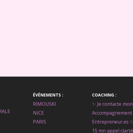
ÉVÉNEMENTS :
COACHING :
RIMOUSKI
✨ Je contacte mon 
RALE
NICE
Accompagnement 
PARIS
Entrepreneur.es 
15 mn appel clarté