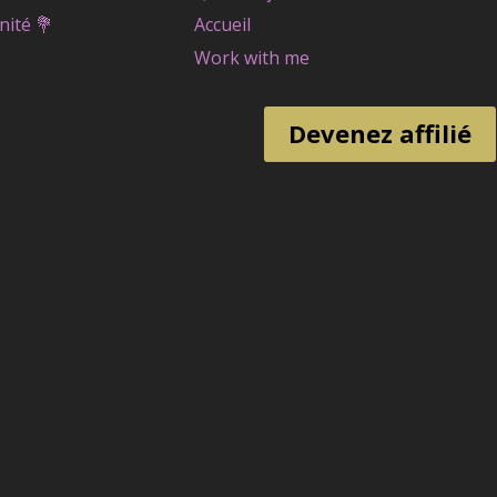
nité
💐
Accueil
Work with me
Devenez affilié