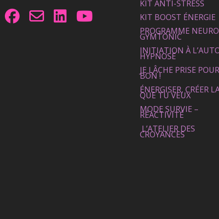
KIT ANTI-STRESS
KIT BOOST ÉNERGIE
PROGRAMME NEURO
GYMTONIC
INITIATION À L’AUT
HYPNOSE
JE LÂCHE PRISE POUR
BON !
ÉNERGISER, CRÉER LA
QUE TU VEUX
MODE SURVIE –
RÉACTIVITÉ
L’ATELIER DES
CROYANCES