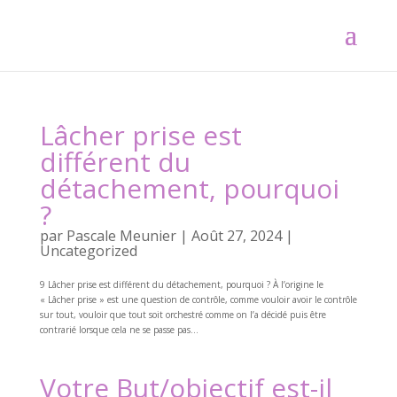
Lâcher prise est
différent du
détachement, pourquoi
?
par
Pascale Meunier
|
Août 27, 2024
|
Uncategorized
9 Lâcher prise est différent du détachement, pourquoi ? À l’origine le
« Lâcher prise » est une question de contrôle, comme vouloir avoir le contrôle
sur tout, vouloir que tout soit orchestré comme on l’a décidé puis être
contrarié lorsque cela ne se passe pas...
Votre But/objectif est-il