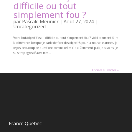
difficile ou tout
simplement fou ?
par
Pascale Meunier
|
Août 27, 2024
|
Uncategorized
Votre but/objectif est-il difficile ou tout simplement fou ? Voici comment faire
la différence Lorsque je parle de fixer des objectifs pour la nouvelle année, je
reçois beaucoup de questions comme celles-ci : « Comment puis-je savoir si je
suis trop agressif avec mes...
Entrées suivantes »
France Québec