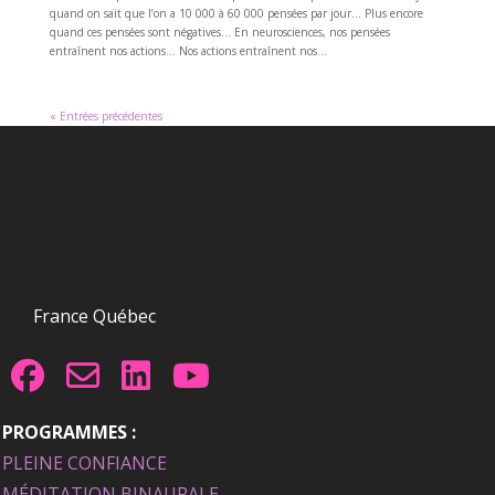
quand on sait que l’on a 10 000 à 60 000 pensées par jour… Plus encore
quand ces pensées sont négatives… En neurosciences, nos pensées
entraînent nos actions… Nos actions entraînent nos...
« Entrées précédentes
France Québec
PROGRAMMES :
PLEINE CONFIANCE
MÉDITATION BINAURALE