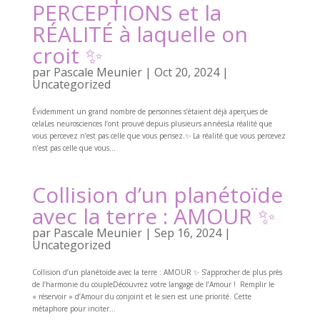
PERCEPTIONS et la
RÉALITÉ à laquelle on
croit ✨
par
Pascale Meunier
|
Oct 20, 2024
|
Uncategorized
Évidemment un grand nombre de personnes s’étaient déjà aperçues de
celaLes neurosciences l’ont prouvé depuis plusieurs annéesLa réalité que
vous percevez n’est pas celle que vous pensez.✨ La réalité que vous percevez
n’est pas celle que vous...
Collision d’un planétoïde
avec la terre : AMOUR ✨
par
Pascale Meunier
|
Sep 16, 2024
|
Uncategorized
Collision d’un planétoïde avec la terre : AMOUR ✨ S’approcher de plus près
de l’harmonie du coupleDécouvrez votre langage de l’Amour ! Remplir le
« réservoir » d’Amour du conjoint et le sien est une priorité. Cette
métaphore pour inciter...